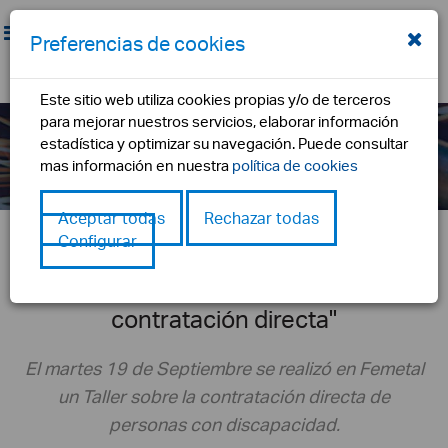
Preferencias de cookies
Este sitio web utiliza cookies propias y/o de terceros
Noticias
para mejorar nuestros servicios, elaborar información
estadística y optimizar su navegación. Puede consultar
inicio
noticia
taller "capacitando para incluir la discapacidad.
mas información en nuestra
política de cookies
instrumentos de contratación directa"
Aceptar todas
Rechazar todas
Configurar
Taller "Capacitando para incluir la
discapacidad. Instrumentos de
contratación directa"
El martes 19 de Septiembre se realizó en Femetal
un Taller sobre la contratación directa de
personas con discapacidad.