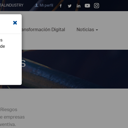
TALiNDUSTRY
Mi perfil
ión
Transformación Digital
Noticias
os
ede
rales
e Riesgos
 de empresas
ventiva.