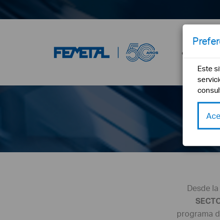
Prefe
¿Qué es F
Este s
servic
consul
Ace
Desde la
SECTO
programa d