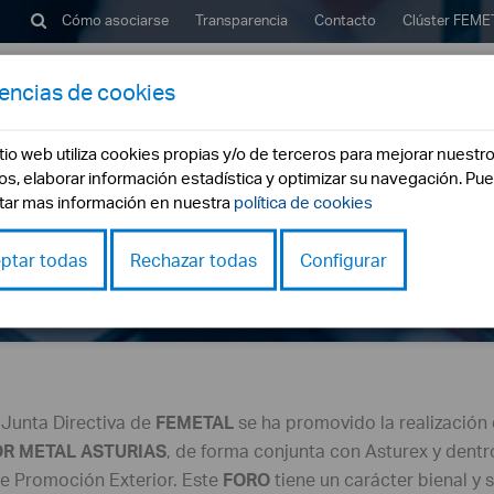
Cómo asociarse
Transparencia
Contacto
Clúster
FEME
rencias de cookies
emetal?
Buscador Empresas
Servicios
Formac
itio web utiliza cookies propias y/o de terceros para mejorar nuestr
ios, elaborar información estadística y optimizar su navegación. Pu
tar mas información en nuestra
política de cookies
Internacionalización
ptar todas
Rechazar todas
Configurar
inicio
Servicios
internacionalización
 Junta Directiva de
FEMETAL
se ha promovido la realización 
R METAL ASTURIAS
, de forma conjunta con Asturex y dentr
e Promoción Exterior. Este
FORO
tiene un carácter bienal y 