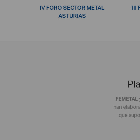
IV FORO SECTOR METAL
II
ASTURIAS
Pl
FEMETAL
han elabora
que supon