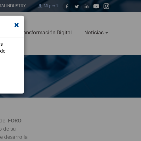
TALiNDUSTRY
Mi perfil
ión
Transformación Digital
Noticias
os
ede
del
FORO
o de su
se desarrolla