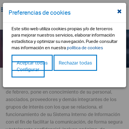
Preferencias de cookies
Este sitio web utiliza cookies propias y/o de terceros
para mejorar nuestros servicios, elaborar información
estadística y optimizar su navegación. Puede consultar
Canal Ético
mas información en nuestra
política de cookies
inicio
canal ético
Aceptar todas
Rechazar todas
Configurar
FEMETAL
, dando cumplimiento a la Ley 2/2023, de 20
de febrero, pone en conocimiento de su personal,
asociados, proveedores y demás integrantes de los
grupos de interés con los que se relaciona, el
funcionamiento de su Sistema Interno de Información
con el fin de facilitar la comunicación, de forma segura