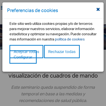
Preferencias de cookies
Este sitio web utiliza cookies propias y/o de terceros
Noticias
para mejorar nuestros servicios, elaborar información
estadística y optimizar su navegación. Puede consultar
inicio
noticia
seminario tic: herramientas para la gestión de
mas información en nuestra
política de cookies
indicadores y datos, y visualización de cuadros de mando
Aceptar todas
Rechazar todas
Configurar
Seminario TIC: Herramientas para la
gestión de indicadores y datos, y
visualización de cuadros de mando
Este seminario queda suspendido de forma
temporal en base a las medidas y
recomendaciones de salud pública.