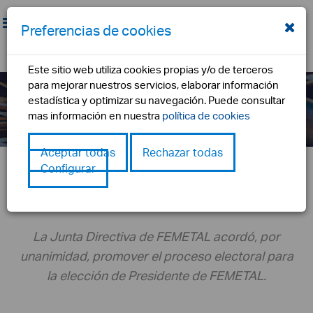
Preferencias de cookies
Este sitio web utiliza cookies propias y/o de terceros
para mejorar nuestros servicios, elaborar información
Noticias
estadística y optimizar su navegación. Puede consultar
inicio
noticia
elecciones a la presidencia de femetal
mas información en nuestra
política de cookies
Aceptar todas
Rechazar todas
Configurar
Elecciones a la Presidencia de
FEMETAL
La Junta Directiva de FEMETAL acordó, por
unanimidad, promover el proceso electoral para
la elección de Presidente de FEMETAL.