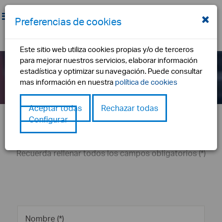
Preferencias de cookies
Reciclaje formacion online para
Este sitio web utiliza cookies propias y/o de terceros
directivos de empresa (4 horas)
para mejorar nuestros servicios, elaborar información
estadística y optimizar su navegación. Puede consultar
2ª ediciÓn
mas información en nuestra
política de cookies
inicio
formulario de inscripción
Aceptar todas
Rechazar todas
Puedes inscribirte en el curso
Configurar
rellenando el siguiente formulario:
Recuerda rellenar todos los campos obligatorios (*)