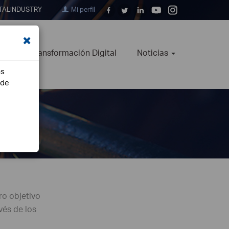
TALiNDUSTRY
Mi perfil
ión
Transformación Digital
Noticias
os
ede
ro objetivo
vés de los