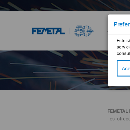
Prefe
¿Qué es F
Este s
servic
consul
Ace
FEMETAL
es ofrece