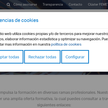
Cómo asociarse
Transparencia
Contacto
Clúster
FEME
rencias de cookies
emetal?
Buscador Empresas
Servicios
Formac
itio web utiliza cookies propias y/o de terceros para mejorar nuestr
ios, elaborar información estadística y optimizar su navegación. Pu
tar mas información en nuestra
política de cookies
Formación
ptar todas
Rechazar todas
Configurar
inicio
formación
impulsa la formación en diversas ramas profesionales. Nuest
r una amplia oferta formativa, la cual puedes consultar a tra
siguientes enlaces: