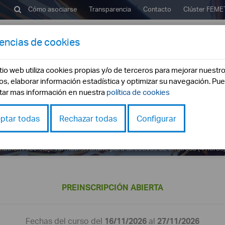
Cómo asociarse
Transparencia
Contacto
Clúster
FEME
rencias de cookies
emetal?
Buscador Empresas
Servicios
Formac
itio web utiliza cookies propias y/o de terceros para mejorar nuestr
ios, elaborar información estadística y optimizar su navegación. Pu
tar mas información en nuestra
política de cookies
ivos de empresa (4 ho
ptar todas
Rechazar todas
Configurar
edición
mación
reciclaje formacion online para directivos de empresa (4 horas)
PREINSCRIPCIÓN ABIERTA
Fechas del curso del
16/11/2026
al
27/11/2026