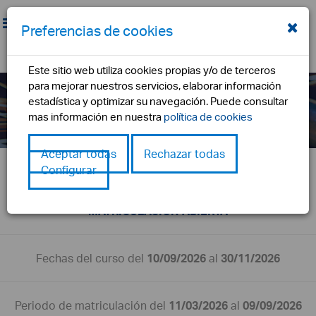
Preferencias de cookies
Este sitio web utiliza cookies propias y/o de terceros
machine learning e inteligencia
para mejorar nuestros servicios, elaborar información
artificial
estadística y optimizar su navegación. Puede consultar
mas información en nuestra
política de cookies
inicio
formación
machine learning e inteligencia artificial
Aceptar todas
Rechazar todas
Configurar
PREINSCRIPCIÓN ABIERTA
MATRICULACIÓN ABIERTA
Fechas del curso del
10/09/2026
al
30/11/2026
Periodo de matriculación del
11/03/2026
al
09/09/2026