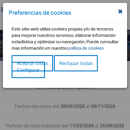
Preferencias de cookies
Este sitio web utiliza cookies propias y/o de terceros
autocad 3d
para mejorar nuestros servicios, elaborar información
estadística y optimizar su navegación. Puede consultar
inicio
formación
autocad 3d
mas información en nuestra
política de cookies
Aceptar todas
Rechazar todas
Configurar
PREINSCRIPCIÓN ABIERTA
MATRICULACIÓN ABIERTA
Fechas del curso del
28/09/2026
al
09/11/2026
Periodo de matriculación del
11/03/2026
al
25/09/2026