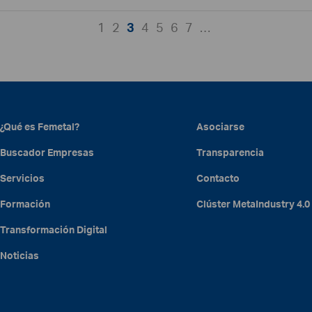
1
2
3
4
5
6
7
…
¿Qué es Femetal?
Asociarse
Buscador Empresas
Transparencia
Servicios
Contacto
Formación
Clúster
MetaIndustry
4.0
Transformación Digital
Noticias