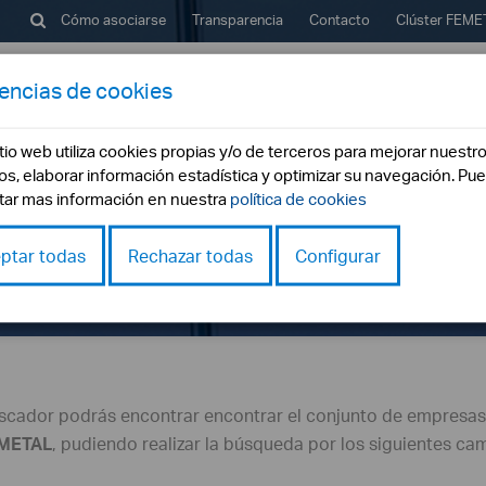
Cómo asociarse
Transparencia
Contacto
Clúster
FEME
rencias de cookies
emetal?
Buscador Empresas
Servicios
Formac
itio web utiliza cookies propias y/o de terceros para mejorar nuestr
ios, elaborar información estadística y optimizar su navegación. Pu
tar mas información en nuestra
política de cookies
Buscador de empresas
ptar todas
Rechazar todas
Configurar
inicio
buscador empresas
scador podrás encontrar encontrar el conjunto de empresa
METAL
, pudiendo realizar la búsqueda por los siguientes ca