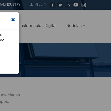
TALiNDUSTRY
Mi perfil
ión
Transformación Digital
Noticias
os
ede
s asociadas
mpos: