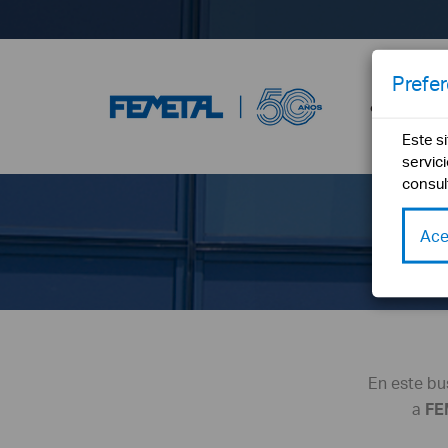
Prefe
¿Qué es F
Este s
servic
consul
Ace
En este bu
a
FE