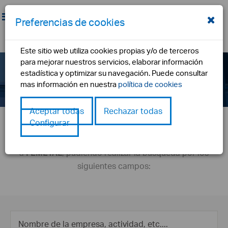
Preferencias de cookies
Este sitio web utiliza cookies propias y/o de terceros
para mejorar nuestros servicios, elaborar información
Buscador de empresas
estadística y optimizar su navegación. Puede consultar
inicio
buscador empresas
mas información en nuestra
política de cookies
Aceptar todas
Rechazar todas
Configurar
En este buscador podrás encontrar encontrar el
conjunto de empresas asociadas
a
FEMETAL
, pudiendo realizar la búsqueda por los
siguientes campos: