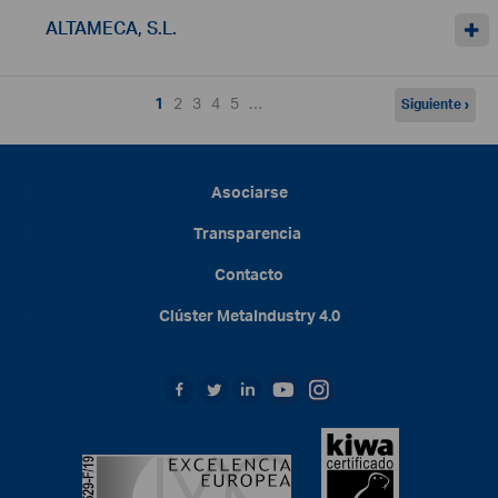
ALTAMECA, S.L.
1
2
3
4
5
…
Siguiente ›
Asociarse
Transparencia
Contacto
Clúster
MetaIndustry
4.0