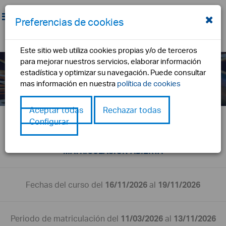
Preferencias de cookies
nebosh hse excelencia en liderazgo
Este sitio web utiliza cookies propias y/o de terceros
para mejorar nuestros servicios, elaborar información
de seguridad
estadística y optimizar su navegación. Puede consultar
inicio
formación
nebosh hse excelencia en liderazgo de
mas información en nuestra
política de cookies
seguridad
Aceptar todas
Rechazar todas
Configurar
PREINSCRIPCIÓN ABIERTA
MATRICULACIÓN ABIERTA
Fechas del curso del
16/11/2026
al
19/11/2026
Periodo de matriculación del
11/03/2026
al
13/11/2026